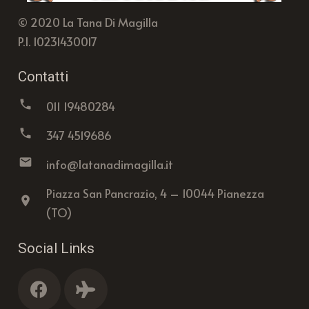
© 2020 La Tana Di Magilla
P.I. 10231430017
Contatti
phone
011 19480284
phone
347 4519686
email
info@latanadimagilla.it
Piazza San Pancrazio, 4 – 10044 Pianezza
location_on
(TO)
Social Links