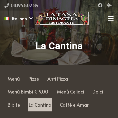
011.194.802.84
Italiano
La Cantina
Menù
Pizze
Anti Pizza
Menù Bimbi € 9,00
Menù Celiaci
Dolci
Bibite
La Cantina
Caffè e Amari