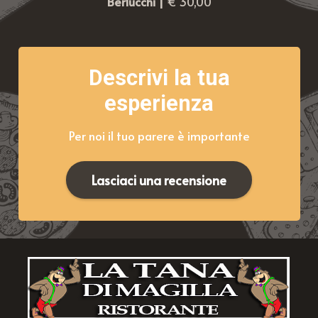
Berlucchi |
€ 30,00
Descrivi la tua
esperienza
Per noi il tuo parere è importante
Lasciaci una recensione